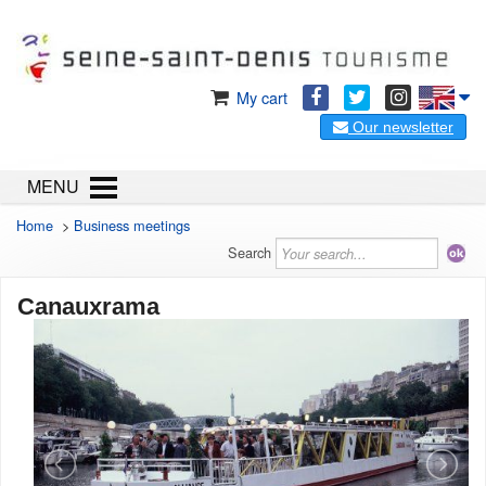
My cart
Our newsletter
MENU
Home
>
Business meetings
Search
Canauxrama