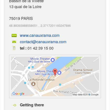
Bassin de la Villette
13 quai de la Loire
75019
PARIS
48.88393988558651
,
2.3717201160247896
www.canauxrama.com
contact@canauxrama.com
tel :
01 42 39 15 00
Getting there