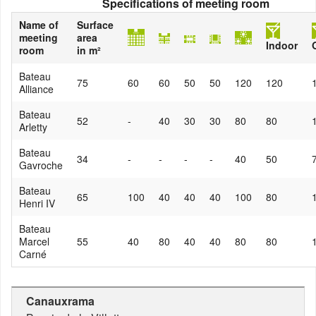
Specifications of meeting room
Name of
Surface
meeting
area
Indoor
room
in m²
Bateau
75
60
60
50
50
120
120
Alliance
Bateau
52
-
40
30
30
80
80
Arletty
Bateau
34
-
-
-
-
40
50
Gavroche
Bateau
65
100
40
40
40
100
80
Henri IV
Bateau
Marcel
55
40
80
40
40
80
80
Carné
Canauxrama